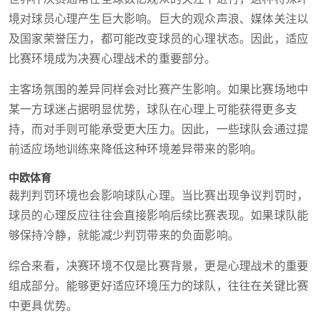
境对球员心理产生巨大影响。巨大的观众声浪、媒体关注以
及国家荣誉压力，都可能改变球员的心理状态。因此，适应
比赛环境成为决赛心理战术的重要部分。
主客场氛围的差异同样会对比赛产生影响。如果比赛场地中
某一方球迷占据明显优势，球队在心理上可能获得更多支
持，而对手则可能承受更大压力。因此，一些球队会通过提
前适应场地训练来降低这种环境差异带来的影响。
中欧体育
裁判判罚环境也会影响球队心理。当比赛出现争议判罚时，
球员的心理反应往往会直接影响后续比赛表现。如果球队能
够保持冷静，就能减少判罚带来的负面影响。
综合来看，决赛环境不仅是比赛背景，更是心理战术的重要
组成部分。能够更好适应环境压力的球队，往往在关键比赛
中更具优势。