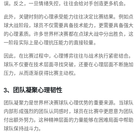
误。反之，一旦情绪失控，往往会给对手创造更多机会。
此外，关键时刻的心理承受能力往往决定比赛结果。例如点
球大战阶段，球员不仅需要具备技术能力，更需要具备强大
的心理素质。许多世界杯决赛都在点球大战中分出胜负，这
一阶段实际上是心理抗压能力的直接较量。
因此，在比赛过程中，心理博弈往往与战术执行紧密结合。
球队不仅要在技术层面寻找突破，还要在心理层面不断施加
压力，从而逐渐获得比赛主动权。
3、团队凝聚心理韧性
团队凝聚力是世界杯决赛球队心理优势的重要来源。当球队
内部形成强烈的团队认同感时，球员在比赛中更愿意为团队
付出额外努力。这种精神层面的力量能够在困难局面中帮助
球队保持战斗力。