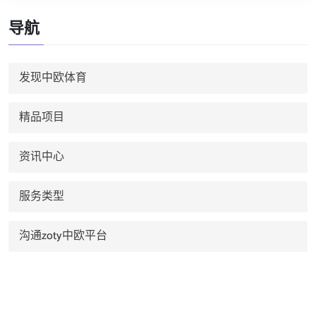
导航
发现中欧体育
精品项目
资讯中心
服务类型
沟通zoty中欧平台