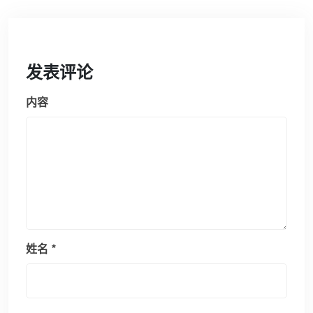
发表评论
内容
姓名
*