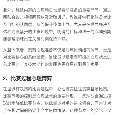
此外，球队内部的心理动员也是赛前准备的重要环节。通过
团队会议、视频回顾以及激励讲话，教练能够强化球员对比
赛目标的认同感，从而提升整体士气。尤其是在世界杯决赛
这种高度紧张的比赛环境中，明确的目标和统一的心理预期
能够帮助球员在关键时刻保持冷静。
从整体来看，赛前心理准备不仅是对球员情绪的调节，更是
对比赛信心的系统塑造。当球员以稳定而积极的心理状态进
入比赛时，其技术动作的发挥也更容易达到最佳水平。
2、比赛过程心理博弈
在世界杯决赛的比赛过程中，心理博弈往往贯穿整场比赛。
比赛节奏的控制是心理战术的重要体现。一些球队会通过控
球战术降低比赛节奏，以此减少对手的进攻机会，同时让对
手在长时间的防守中产生焦虑情绪。这种节奏上的变化不仅