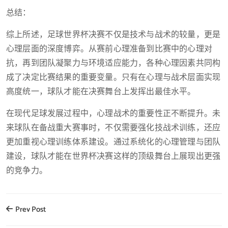
总结：
综上所述，足球世界杯决赛不仅是技术与战术的较量，更是
心理层面的深度博弈。从赛前心理准备到比赛中的心理对
抗，再到团队凝聚力与环境适应能力，各种心理因素共同构
成了决定比赛结果的重要变量。只有在心理与战术层面实现
高度统一，球队才能在决赛舞台上发挥出最佳水平。
在现代足球发展过程中，心理战术的重要性正不断提升。未
来球队在备战重大赛事时，不仅需要强化技战术训练，还应
更加重视心理训练体系建设。通过系统化的心理管理与团队
建设，球队才能在世界杯决赛这样的顶级舞台上展现出更强
的竞争力。
Prev Post