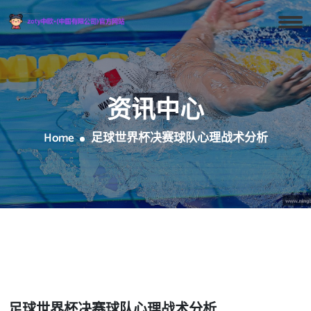
资讯中心
Home
足球世界杯决赛球队心理战术分析
足球世界杯决赛球队心理战术分析