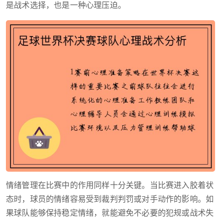
是战术选择，也是一种心理压迫。
情绪管理在比赛中的作用同样十分关键。当比赛进入胶着状
态时，球员的情绪容易受到裁判判罚或对手动作的影响。如
果球队能够保持稳定情绪，就能避免不必要的犯规或战术失