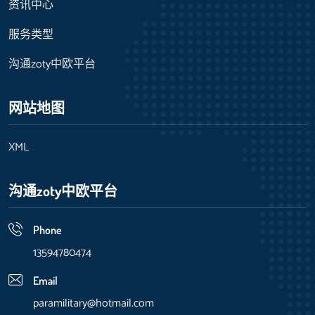
资讯中心
服务类型
沟通zoty中欧平台
网站地图
XML
沟通zoty中欧平台
Phone
13594780474
Email
paramilitary@hotmail.com