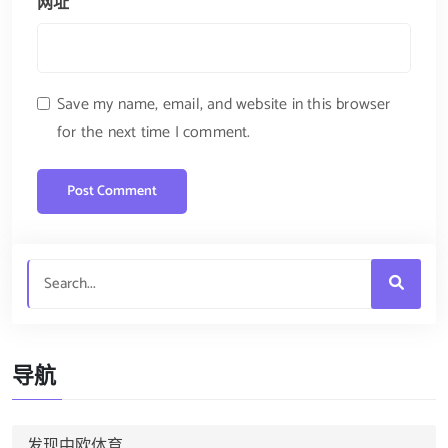
网址
Save my name, email, and website in this browser
for the next time I comment.
导航
发现中欧体育