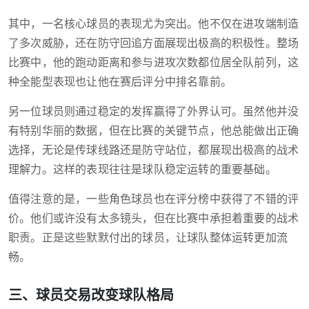
其中，一名核心球员的表现尤为突出。他不仅在进攻端制造
了多次威胁，还在防守回追方面展现出极高的积极性。整场
比赛中，他的跑动距离和参与进攻次数都位居全队前列，这
种全能型表现也让他在赛后评分中排名靠前。
另一位球员则通过稳定的发挥赢得了外界认可。虽然他并没
有特别华丽的数据，但在比赛的关键节点，他总能做出正确
选择，无论是传球线路还是防守站位，都展现出极高的战术
理解力。这样的表现往往是球队稳定运转的重要基础。
值得注意的是，一些角色球员也在评分榜中获得了不错的评
价。他们或许没有太多镜头，但在比赛中承担着重要的战术
职责。正是这些默默付出的球员，让球队整体运转更加流
畅。
三、球员交易改变球队格局