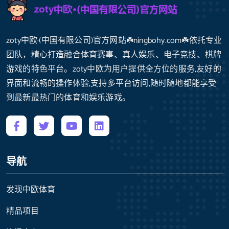
zoty中欧·(中国有限公司)官方网站☘️ningbohy.com☘️依托专业
团队，精心打造融合体育赛事、真人娱乐、电子竞技、棋牌
游戏的特色平台。zoty中欧为用户提供全方位的服务,友好的
界面和流畅的操作体验,支持多平台访问,随时随地都能享受
到最新最热门的体育和娱乐游戏。
导航
发现中欧体育
精品项目