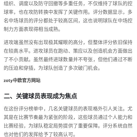
组织、调度以及防守回撤等多重任务，不仅维持了球队的控
球率，也在攻防转换中发挥了关键作用。评分数据显示，多
名中场球员的评分都处于较高区间，这也说明球队在中场控
制力方面表现得相当成熟。
进攻端虽然没有出现极其耀眼的高分，但整体评分依旧保持
在较高水平。进攻球员在跑动、策应以及创造机会方面做出
了不小贡献。虽然最终进球数量并不夸张，但他们通过不断
的压迫和穿插，为球队创造了多次破门机会。
zoty中欧官方网站
二、关键球员表现成为焦点
在这份评分榜单中，几名关键球员的表现格外引人关注。尤
其是在比赛节奏最为紧张的阶段，这些球员通过个人能力和
比赛经验，为球队稳定局势提供了重要保障。评分系统自然
也对他们的发挥给予了较高认可。