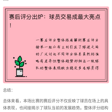
总结：
总体来看，本场比赛的赛后评分不仅反映了球员在场上的具
体表现，也间接揭示了球队当前的发展趋势。整体评分结构