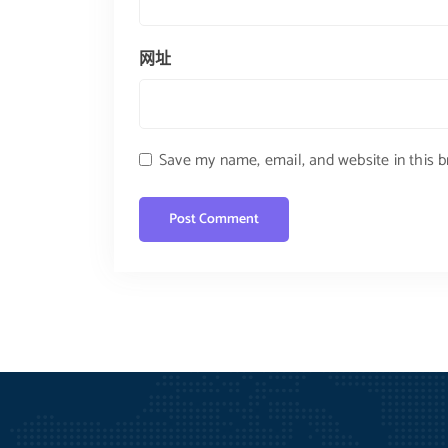
网址
Save my name, email, and website in this 