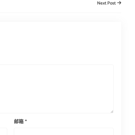
Next Post
邮箱
*