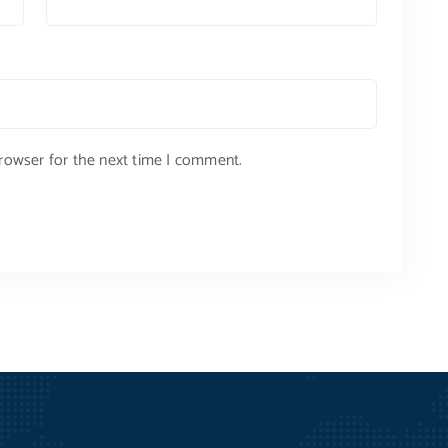
browser for the next time I comment.