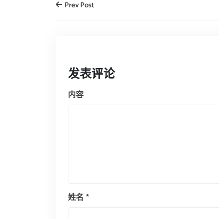
Prev Post
发表评论
内容
姓名
*