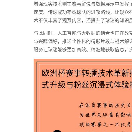
增强现实技术则在赛事解说与数据展示中发挥
速度、传球成功率或球队的进攻路线，让观众
术不仅丰富了观赛内容，还提升了球迷的知识层
与此同时，人工智能与大数据的结合也正在改变
与兴趣偏好，推送个性化的精彩片段与战术解
服务让球迷能够更加高效、精准地获取信息，