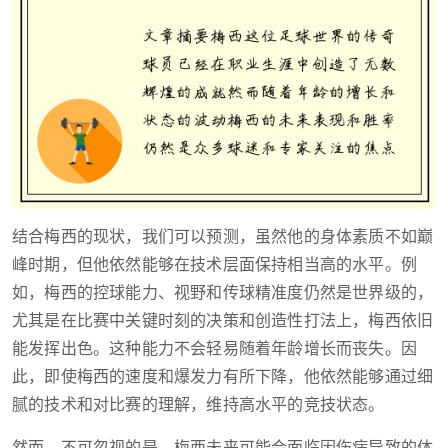
结合梅西的现状，我们可以预测，虽然他的身体素质不如巅
峰时期，但他依然能够在技术层面保持相当高的水平。例
如，梅西的控球能力、视野和传球精准度仍然是世界级的，
尤其是在比赛中关键时刻的决策和创造性打法上，梅西依旧
能发挥出色。这种能力不会轻易随着年龄增长而丧失。因
此，即使梅西的速度和爆发力有所下降，他依然能够通过细
腻的技术和对比赛的理解，维持高水平的竞技状态。