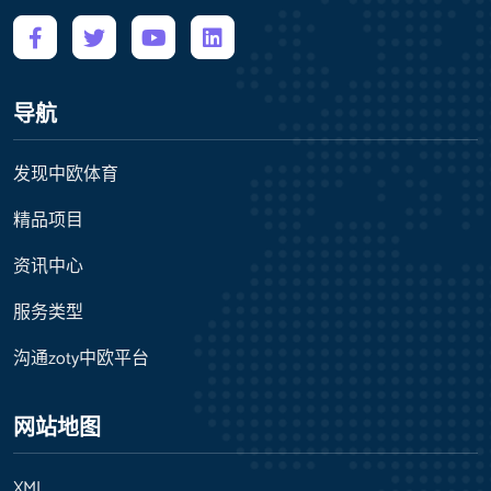
导航
发现中欧体育
精品项目
资讯中心
服务类型
沟通zoty中欧平台
网站地图
XML