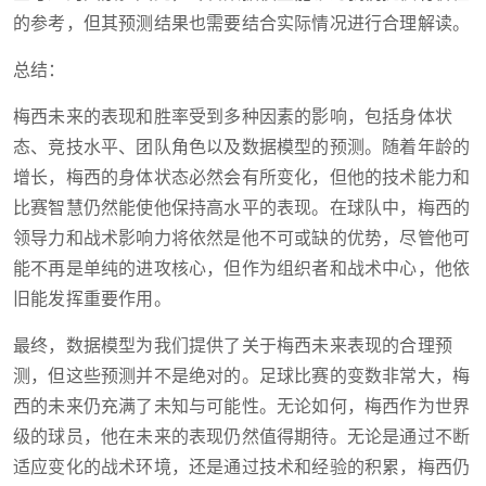
的参考，但其预测结果也需要结合实际情况进行合理解读。
总结：
梅西未来的表现和胜率受到多种因素的影响，包括身体状
态、竞技水平、团队角色以及数据模型的预测。随着年龄的
增长，梅西的身体状态必然会有所变化，但他的技术能力和
比赛智慧仍然能使他保持高水平的表现。在球队中，梅西的
领导力和战术影响力将依然是他不可或缺的优势，尽管他可
能不再是单纯的进攻核心，但作为组织者和战术中心，他依
旧能发挥重要作用。
最终，数据模型为我们提供了关于梅西未来表现的合理预
测，但这些预测并不是绝对的。足球比赛的变数非常大，梅
西的未来仍充满了未知与可能性。无论如何，梅西作为世界
级的球员，他在未来的表现仍然值得期待。无论是通过不断
适应变化的战术环境，还是通过技术和经验的积累，梅西仍