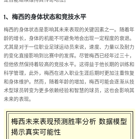
是否能继续维持其传奇地位。
1、梅西的身体状态和竞技水平
梅西的身体状态是影响其未来表现的关键因素之一。随着年
龄的增长，身体的机能不可避免地会出现一定程度的衰退。
尤其是对于一位职业足球运动员来说，速度、力量以及耐力
的变化直接影响到比赛中的发挥。尽管梅西已经年过三十，
但他依然保持着较高的竞技水平。这得益于他长期的训练和
科学管理，此外，梅西在进入职业生涯后期时更加注重恢复
和身体维护。然而，随着年龄的增加，梅西可能会逐渐从技
术型球员转变为更多依赖经验和智慧的球员，这也会影响其
未来的表现。