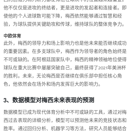
他不仅仅是进攻的终结者，更是进攻的发起者和连接者。即
使他的个人进球数可能下降，梅西依然能够通过智慧和经
验，为球队提供关键助攻和传球，维持球队的整体竞争力。
中欧体育
此外，梅西的领导力和场上影响力也是他未来能否继续成功
的重要因素。在多支球队中，梅西作为领导者的角色始终是
不可或缺的。在阿根廷国家队中，梅西的精神领袖地位使得
球队在重大比赛中屡屡突破自己，最终获得了2021年美洲杯
的胜利。未来，无论梅西是否继续在俱乐部中担任核心角
色，他依然会在场外和场内发挥巨大的影响力。
3、数据模型对梅西未来表现的预测
数据模型已成为现代体育分析中不可或缺的工具，通过对梅
西过去表现的详细分析，模型可以预测他未来的竞技状态和
胜率。通过回归分析、机器学习等方法，研究人员能够结合