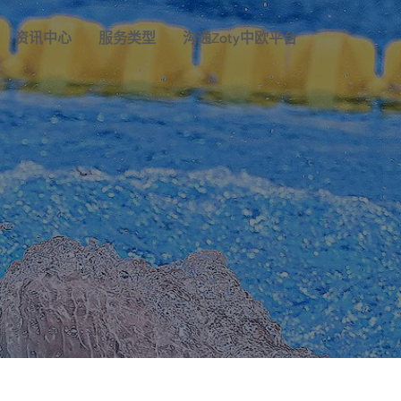
资讯中心
服务类型
沟通zoty中欧平台