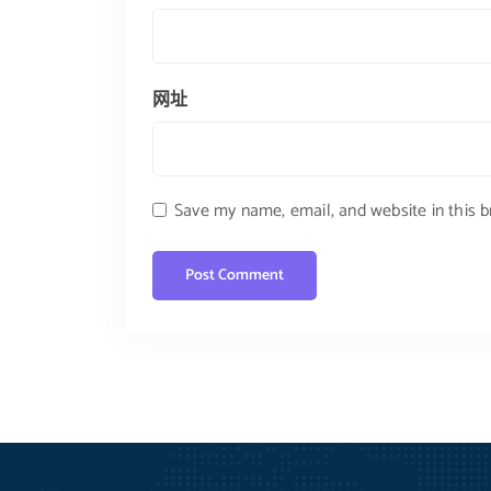
网址
Save my name, email, and website in this 