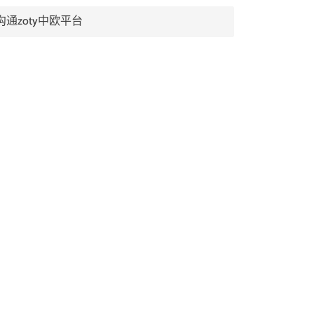
沟通zoty中欧平台