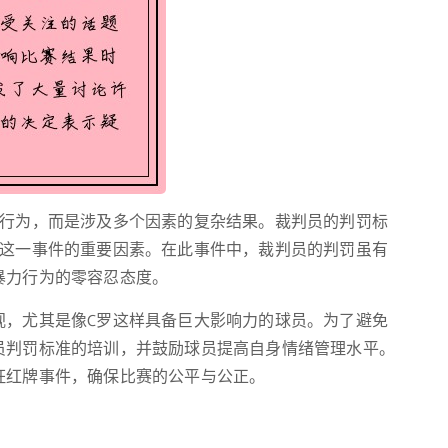
别行为，而是涉及多个因素的复杂结果。裁判员的判罚标
响这一事件的重要因素。在此事件中，裁判员的判罚虽有
暴力行为的零容忍态度。
视，尤其是像C罗这样具备巨大影响力的球员。为了避免
员判罚标准的培训，并鼓励球员提高自身情绪管理水平。
枉红牌事件，确保比赛的公平与公正。