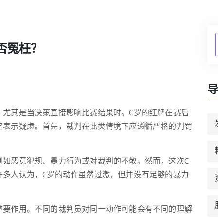
否冤枉？
导
，尤其是当决策直接影响比赛结果时。C罗的红牌在赛后
定表示疑虑。首先，裁判在此类情境下应遵循严格的判罚
例如恶意犯规、暴力行为或对裁判的不敬。然而，这次C
许多人认为，C罗的动作虽然过激，但并没有足够的暴力
重要作用。不同的裁判员对同一动作可能会有不同的理解