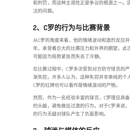
和判罚，而这种主观性正是争议的根源之一。
注的问题。
2、C罗的行为与比赛背景
从C罗的角度来看，他的情绪波动和激烈反应并
年，承受着巨大的比赛压力和外界的期望。此
可能因为局势紧张而失去了冷静。
在比赛过程中，C罗多次受到对方防守球员的
渐失控。许多人认为，这种失控并非单纯的个
C罗的红牌也可以看作是情绪波动的产物。
然而，作为一名经验丰富的球员，C罗理应具
的头脑，避免做出过激的行为。对于C罗来说
的行为无疑对球队产生了负面影响。