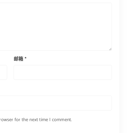
邮箱
*
browser for the next time I comment.