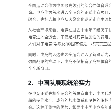
全国运动会作为中国最高级别的综合性体育盛
命。电竞作为首次进入全运会的正式比赛项目
融合，也标志着电竞从边缘文化逐渐走向主流
从社会环境来看，电竞在过去十余年间经历了
电竞进入全运会，不仅是对其竞技属性的肯定
人们对于电竞“娱乐化”的固有偏见，将其真正
同时，电竞的入选也为全运会注入了新鲜活力
强国战略的推动下，电竞不仅拓宽了竞技体育
个全新窗口。
2、中国队展现统治实力
在电竞正式亮相全运会的首届赛事中，中国代
超的操作水准、成熟的战术体系和冷静的临场
会。这种压倒性的优势，彰显出中国电竞多年