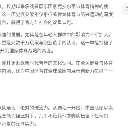
会，长期以来承载着展示国家竞技水平与体育精神的使
，这一历史性突破不仅象征着传统体育与新兴运动的深度
舞台，获得了官方与社会的双重认可。
快速的发展，尤其是在年轻人群体中的影响力不断扩大。
，更是对数千万玩家与职业选手的认可。这一举措打破了
提升到国家体育战略的高度。
，使其更贴近新时代青年的文化认同。在全民健身与体育
的内涵，还为中国体育在全球范围内展示创新力提供了一
表队展现了绝对的统治力。从赛程一开始，中国队便以高
应变能力碾压对手，几乎不给其他参赛队伍留下任何机
来积累的深厚实力。