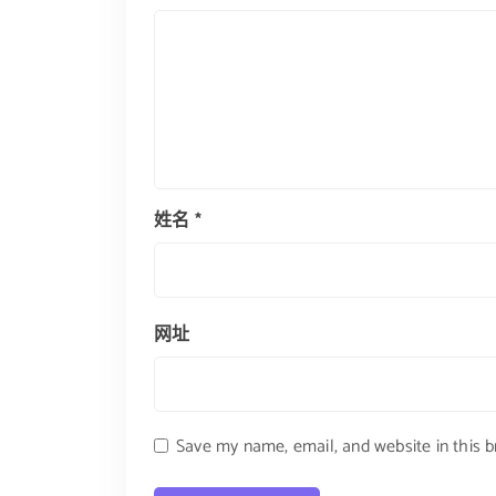
姓名
*
网址
Save my name, email, and website in this 