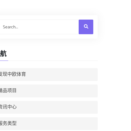
航
发现中欧体育
精品项目
资讯中心
服务类型