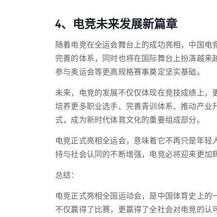
4、电竞未来发展新篇章
随着电竞在全运会舞台上的成功亮相，中国电
完善的体系，同时也将在国际舞台上扮演越来
参与奥运会等更高规格赛事奠定坚实基础。
未来，电竞的发展不仅仅体现在竞技成绩上，
培养更多职业选手、完善青训体系、推动产业
式，成为新时代体育文化的重要组成部分。
电竞正式亮相全运会，意味着它不再只是年轻
持与社会认同的不断增强，电竞必将迎来更加
总结：
电竞正式亮相全国运动会，是中国体育史上的
不仅赢得了比赛，更赢得了全社会对电竞的认