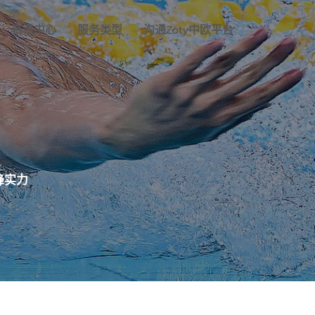
资讯中心
服务类型
沟通zoty中欧平台
峰实力