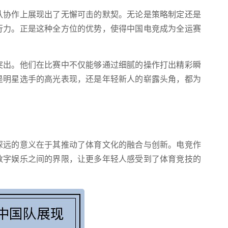
队协作上展现出了无懈可击的默契。无论是策略制定还是
行力。正是这种全方位的优势，使得中国电竞成为全运赛
突出。他们在比赛中不仅能够通过细腻的操作打出精彩瞬
是明星选手的高光表现，还是年轻新人的崭露头角，都为
深远的意义在于其推动了体育文化的融合与创新。电竞作
数字娱乐之间的界限，让更多年轻人感受到了体育竞技的