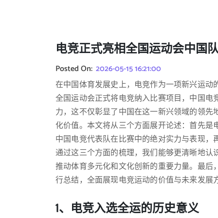
电竞正式亮相全国运动会中国
Posted On:
2026-05-15 16:21:00
在中国体育发展史上，电竞作为一项新兴运动
全国运动会正式将电竞纳入比赛项目，中国电
力，这不仅彰显了中国在这一新兴领域的领先
化价值。本文将从三个方面展开论述：首先是
中国电竞代表队在比赛中的绝对实力与表现，
通过这三个方面的梳理，我们能够更清晰地认
推动体育多元化和文化创新的重要力量。最后
行总结，全面展现电竞运动的价值与未来发展
1、电竞入选全运的历史意义