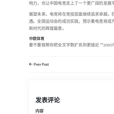
响力，也让中国电竞走上了一个更广阔的发展
展望未来，电竞将在竞技层面继续追求卓越，
遇。全国运动会的成功实践，预示着电竞将成
新时代的辉煌篇章。
中欧体育
要不要我帮你把全文字数扩充到更接近 **2000
Prev Post
发表评论
内容