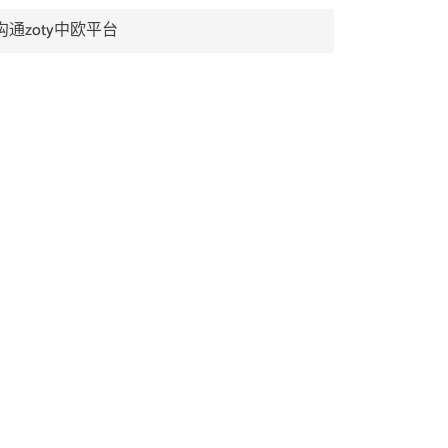
沟通zoty中欧平台