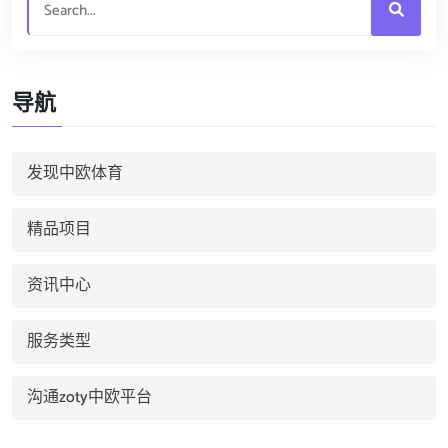
导航
发现中欧体育
精品项目
资讯中心
服务类型
沟通zoty中欧平台