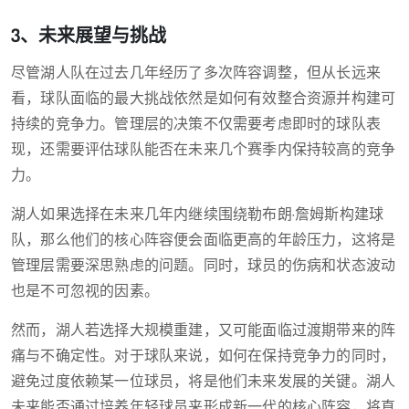
3、未来展望与挑战
尽管湖人队在过去几年经历了多次阵容调整，但从长远来
看，球队面临的最大挑战依然是如何有效整合资源并构建可
持续的竞争力。管理层的决策不仅需要考虑即时的球队表
现，还需要评估球队能否在未来几个赛季内保持较高的竞争
力。
湖人如果选择在未来几年内继续围绕勒布朗·詹姆斯构建球
队，那么他们的核心阵容便会面临更高的年龄压力，这将是
管理层需要深思熟虑的问题。同时，球员的伤病和状态波动
也是不可忽视的因素。
然而，湖人若选择大规模重建，又可能面临过渡期带来的阵
痛与不确定性。对于球队来说，如何在保持竞争力的同时，
避免过度依赖某一位球员，将是他们未来发展的关键。湖人
未来能否通过培养年轻球员来形成新一代的核心阵容，将直