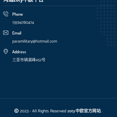
Phone
13594780474
Email
paramilitary@hotmail.com
Address
三亚市辆漏峰452号
2023 - All Rights Reserved
zoty中欧官方网站
.