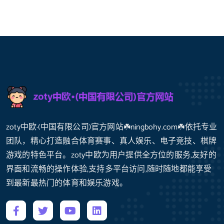
zoty中欧·(中国有限公司)官方网站☘️ningbohy.com☘️依托专业
团队，精心打造融合体育赛事、真人娱乐、电子竞技、棋牌
游戏的特色平台。zoty中欧为用户提供全方位的服务,友好的
界面和流畅的操作体验,支持多平台访问,随时随地都能享受
到最新最热门的体育和娱乐游戏。