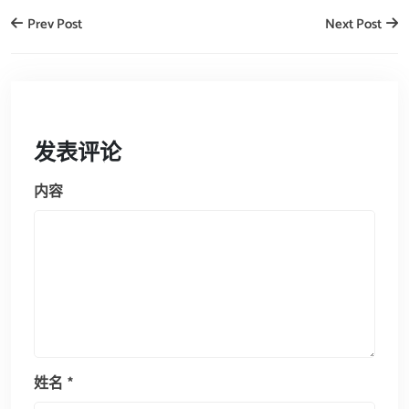
Prev Post
Next Post
发表评论
内容
姓名
*